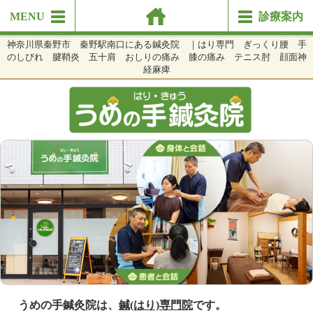
MENU
診療案内
神奈川県秦野市 秦野駅南口にある鍼灸院 ｜はり専門 ぎっくり腰 手
のしびれ 腱鞘炎 五十肩 おしりの痛み 膝の痛み テニス肘 顔面神
経麻痺
うめの手鍼灸院は、
鍼(はり)
専門院
です。