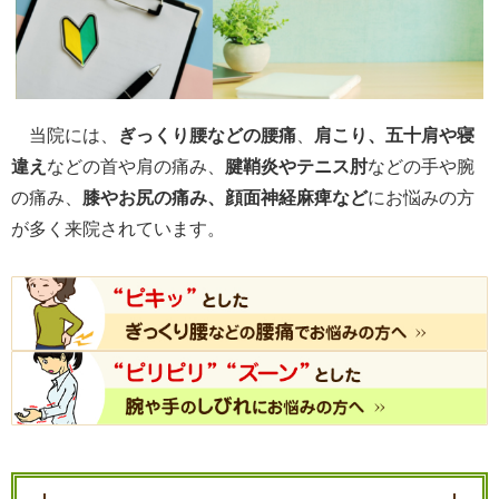
当院には、
ぎっくり腰などの腰痛
、
肩こり、五十肩や寝
違え
などの首や肩の痛み、
腱鞘炎やテニス肘
などの手や腕
の痛み、
膝やお尻の痛み、顔面神経麻痺など
にお悩みの方
が多く来院されています。