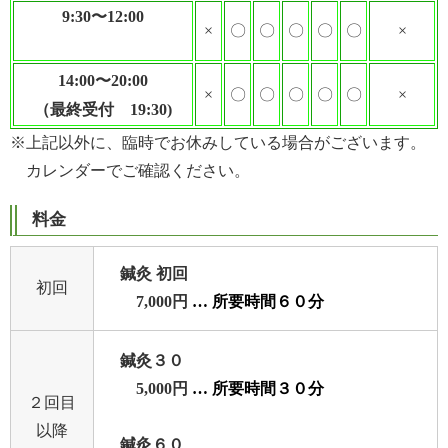
9:30〜12:00
×
〇
〇
〇
〇
〇
×
14:00〜20:00
×
〇
〇
〇
〇
〇
×
（最終受付 19:30)
※上記以外に、臨時でお休みしている場合がございます。
カレンダーでご確認ください。
料金
鍼灸 初回
初回
7,000円
… 所要時間６０分
鍼灸３０
5,000円
… 所要時間３０分
２回目
以降
鍼灸６０