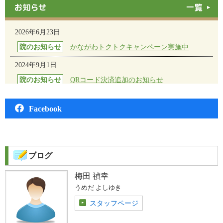
RSS
お知らせ一覧
2026年6月23日
院のお知らせ
かながわトクトクキャンペーン実施中
2024年9月1日
院のお知らせ
QRコード決済追加のお知らせ
2024年4月20日
Facebook
院のお知らせ
午前開始時間の変更について
2022年9月30日
ブログ
新着ブログを公開 首が重だるいなあと感じた時
ブログ
2021年3月1日
梅田 禎幸
院のお知らせ
ネット予約の開始
うめだ よしゆき
スタッフページ